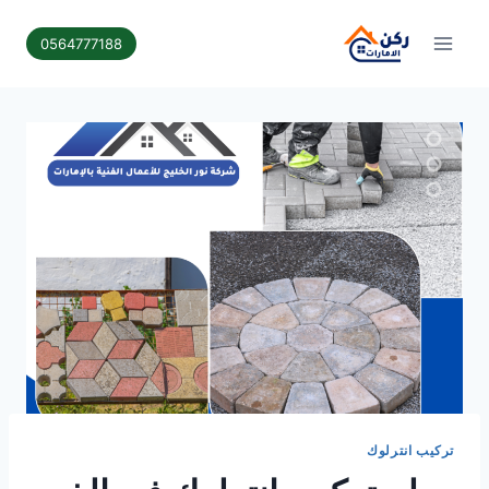
لتجاوز
لى
0564777188
لمحتوى
تركيب انترلوك