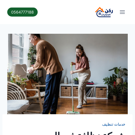
لتجاوز
لى
0564777188
لمحتوى
خدمات تنظيف