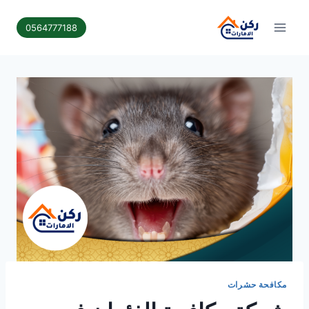
لتجاوز
لى
0564777188
لمحتوى
مكافحة حشرات