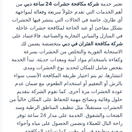
تعتبر خدمة
شركة مكافحة حشرات 24 ساعة دبي
من
أهم الخدمات التي تقدم حلولاً سريعة وفعالة لمواجهة
أي طارئ، خاصة في الحالات التي ينتشر فيها الحشرات
بشكل مفاجئ أو عند الحاجة لمكافحة حشرات عاجلة
في المنازل والمباني التجارية والصناعية. فالاعتماد على
شركة مكافحة الفئران في دبي
متخصصة يضمن لك
الاستجابة الفورية والتخلص من الحشرات بسرعة
وكفاءة باستخدام مواد آمنة ومعدات حديثة. تبدأ الخدمة
بفحص شامل للمكان لتحديد نوع الحشرات ومدى
انتشارها، ثم يتم اختيار طريقة المكافحة الأنسب سواء
بالرش أو التعقيم أو استخدام الطعوم، مع ضمان عدم
عودة الحشرات مرة أخرى. كما تقوم الشركة بتقديم
حلول وقائية ونصائح مهمة للحفاظ على المكان خالياً من
الحشرات مستقبلاً، مثل تنظيف المناطق الرطبة وسد
الفتحات والشقوق. الخدمة على مدار 24 ساعة توفر
راحة البال للعملاء وتضمن الحصول على مياه وأجواء
صحية ونظيفة في أي وقت. كما تساعد المكافحة