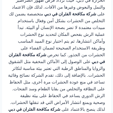
الحرارة في
دبي
، حيث تزداد فرص ظهور الصراصير
والنمل والبعوض وغيرها من الآفات. لذلك فإن الاعتماد
على
شركة مكافحة الفئران في دبي
متخصصة يضمن لك
التخلص من الحشرات بشكل آمن وفعال باستخدام
مبيدات معتمدة لا تضر بصحة الإنسان أو البيئة. تبدأ
عملية الرش بفحص المكان لتحديد نوع الحشرات
وأماكن انتشارها، ثم يتم اختيار نوع المبيد المناسب
وطريقة الاستخدام الصحيحة لضمان القضاء على
الحشرات من الجذور. كما تحرص
شركة مكافحة الفئران
في دبي
على الوصول إلى الأماكن المخفية مثل الشقوق
والزوايا والمناطق الرطبة التي تعتبر بيئة مناسبة لتكاثر
الحشرات. بالإضافة إلى ذلك، تقدم الشركة نصائح وقائية
تساعد في منع عودة الحشرات مرة أخرى، مثل الحفاظ
على النظافة والتخلص من بقايا الطعام وسد الفتحات.
الرش الدوري يساعد في الحفاظ على بيئة نظيفة
وصحية ويمنع انتشار الأمراض التي قد تنقلها الحشرات.
لذلك ينصح بالاعتماد على
شركة مكافحة الفئران في دبي