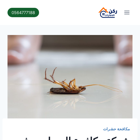
لتجاوز
لى
0564777188
لمحتوى
مكافحة حشرات