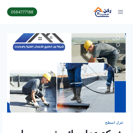
لتجاوز
لى
0564777188
لمحتوى
عزل اسطح