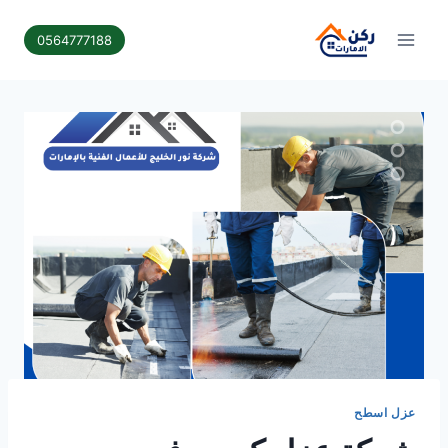
لتجاوز
لى
0564777188
لمحتوى
عزل اسطح