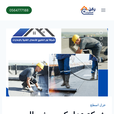
لتجاوز
لى
0564777188
لمحتوى
عزل اسطح