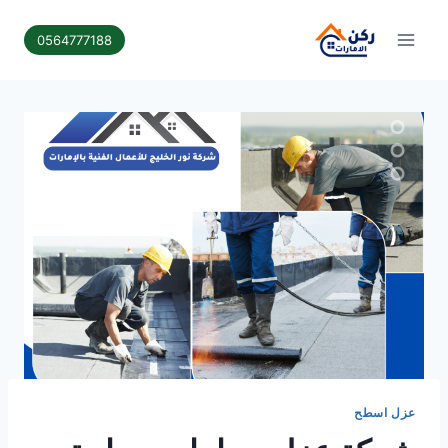
لتجاوز
لى
0564777188
لمحتوى
عزل اسطح