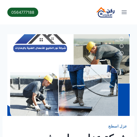
لتجاوز
لى
0564777188
لمحتوى
عزل اسطح