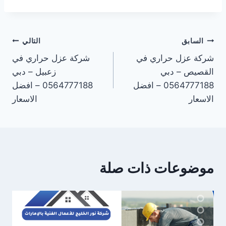
تصفّح
السابق
التالي
شركة عزل حراري في
شركة عزل حراري في
المقالات
القصيص – دبي
زعبيل – دبي
0564777188 – افضل
0564777188 – افضل
الاسعار
الاسعار
موضوعات ذات صلة