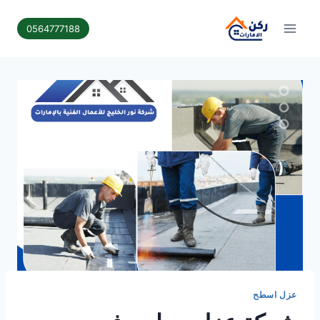
لتجاوز
لى
0564777188
لمحتوى
عزل اسطح