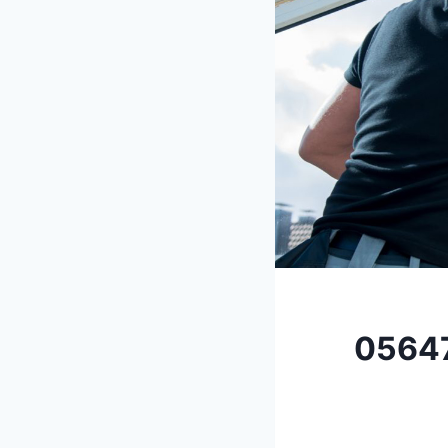
في العين 0564777188