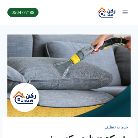
لتجاوز
لى
0564777188
لمحتوى
خدمات تنظيف