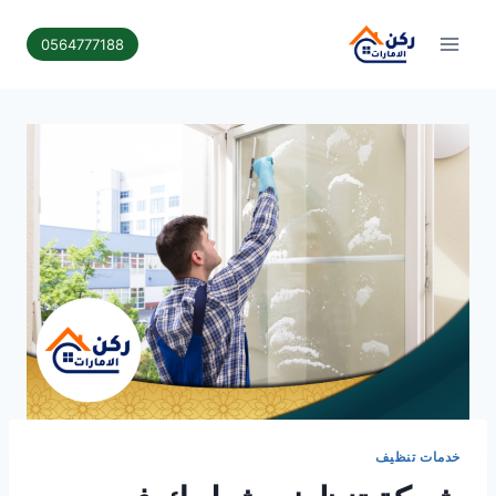
لتجاوز
لى
0564777188
لمحتوى
خدمات تنظيف