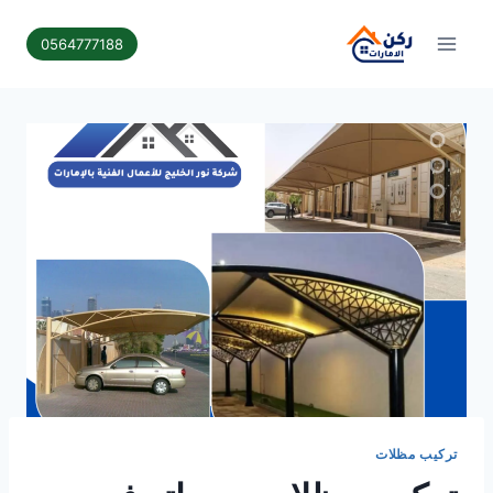
لتجاوز
لى
0564777188
لمحتوى
تركيب مظلات