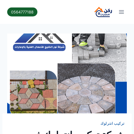
لتجاوز
لى
0564777188
لمحتوى
تركيب انترلوك