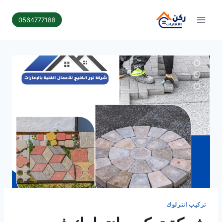
لتجاوز
لى
0564777188
لمحتوى
تركيب انترلوك