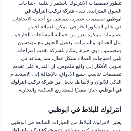
تتطور تصميمات الانترلوك باستمرار لتلبية احتياجات
السوق المتزايدة. تقدم
شركة تركيب انترلوك في
ابوظبي
تصميمات عصرية تتماشى مع أحدث الاتجاهات
في عالم الديكور الخارجي. يمكن للعملاء اختيار
تصميمات مبتكرة تعزز من جمالية المساحات الخارجية،
مثل الحدائق والممرات. بفضل التعاون مع مهندسين
ومصممين ذوي خبرة، يمكن للشركة تقديم اقتراحات
تلبي احتياجات العملاء بشكل فعال، مما يساعد في
تحويل الأفكار إلى واقع ملموس. إن القدرة على تقديم
تصميمات تناسب جميع الأذواق، بالإضافة إلى الاستخدام
الذكي للألوان والأنماط، يجعل من
شركة تركيب انترلوك
في ابوظبي
خيارًا مميزًا للمشاريع السكنية والتجارية.
انترلوك للبلاط في ابوظبي
يعتبر الانترلوك للبلاط من الخيارات الشائعة في ابوظبي
بسبب سهولة تركيبه وصيانته. تتيح
شركة تركيب انترلوك