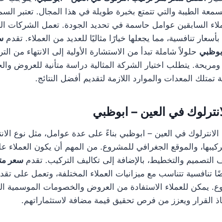
عة الطيبة والتي تتمتع بخبرة طويلة في هذا المجال. تعتبر السم
عملاء السابقين عوامل حاسمة في تحديد الجودة. تعمل الشركات ال
سعار تنافسية، مما يجعلها خيارًا مثاليًا للعديد من العملاء. تقدم
س
ابوظبي
حلولاً شاملة تبدأ من الاستشارة الأولية إلى الانتهاء من ال
ومريحة. يتطلب اختيار الشركة المثالية دراسة متأنية للعروض وال
 تمتلك المعدات والموارد اللازمة لتقديم أفضل النتائج.
نترلوك في العين – ابوظبي
لانترلوك في العين – ابوظبي بناءً على عدة عوامل، مثل نوع الان
يبها، والموقع الجغرافي للمشروع. من المهم أن يكون العملاء على
ف التصميم والتخطيط، بالإضافة إلى تكاليف التركيب. تقدم
سعر مت
ا تنافسية تتناسب مع ميزانيات العملاء المختلفة، وتعمل على تقد
ع. يمكن للعملاء الاستفادة من العروض والخصومات الموسمية الت
ذ القرار ويعزز من فرص تحقيق قيمة مضافة لاستثماراتهم.