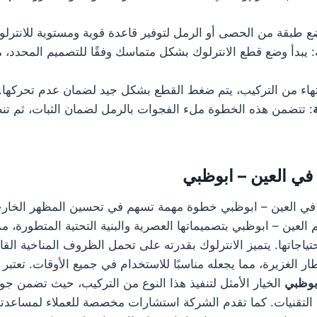
ضع طبقة من الحصى أو الرمل لتوفير قاعدة قوية ومستوية للانترلو
: يبدأ وضع قطع الانترلوك بشكل متماسك وفقًا للتصميم المحدد، 
انتهاء من التركيب، يتم ضغط القطع بشكل جيد لضمان عدم تحركها.
: تتضمن هذه الخطوة ملء الفجوات بالرمل لضمان الثبات، ثم تن
في العين – ابوظبي
ك في العين – ابوظبي خطوة مهمة تسهم في تحسين المظهر الخا
 العين – ابوظبي بتصميماتها العصرية والبنية التحتية المتطورة، مم
 احتياجاتها. يتميز الانترلوك بقدرته على تحمل الظروف المناخية الق
طار الغزيرة، مما يجعله مناسبًا للاستخدام في جميع الأوقات. تعتبر
ابوظبي
الخيار الأمثل لتنفيذ هذا النوع من التركيب، حيث تضمن جود
التقنيات. كما تقدم الشركة استشارات مخصصة للعملاء لمساعدته