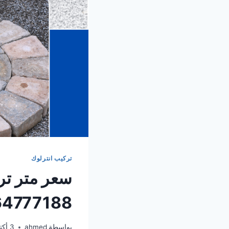
تركيب انترلوك
سعر متر تر
0564777188 – افضل 
بواسطة
ahmed
3 أكتوبر، 2024