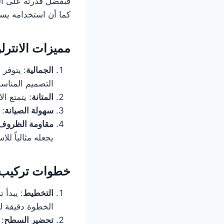
فبفضل قدرته على التح
كما أن استخدامه يسا
مميزات الانترل
الجمالية
: يتوفر 
التصميم المنا
المتانة
: يتمتع ال
سهولة الصيانة
: 
مقاومة الظروف 
يجعله مثالياً لل
خطوات تركيب ا
التخطيط
: يبدأ 
الخطوة دقيقة لض
تحضير السطح
: 