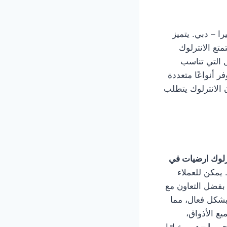
را – دبي. يتميز
تع الانترلوك
ل التي تناسب
ر أنواعًا متعددة
ن الانترلوك يتطلب
رلوك ارضيات في
يمكن للعملاء
بفضل التعاون مع
بشكل فعال، مما
ع الأذواق،