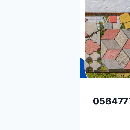
يات في جميرا – دبي 0564777188