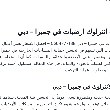
انترلوك ارضيات في جميرا – دبي
تركيب انترلوك ارضيات في جميرا – دبي 0564777188 – افضل الاسع
ات التي تسهم في تحسين جمالية المساحات الخارجية في جميرا
ية وعصرية على الأرصفة والحدائق والممرات. كما أن استخدامه ف
كس اهتماماً بالجودة والمتانة. في هذه المقالة، سنتناول أهمية ترك
ه، وخطوات عملية التركيب.
انترلوك في جميرا – دبي
دينة حديثة ومتطورة تسعى دوماً إلى تحسين بنية المدينة. يساهم ت
 خلال توفير حلول عملية ومبتكرة للتخلص من مشكلات الأرضيات ا