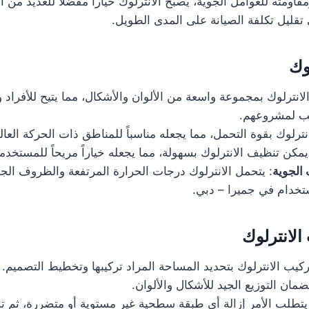
اومته للعوامل الجوية، يصبح الانترلوك خياراً مفضلاً للعديد من ا
قليل تكلفة الصيانة على المدى الطويل.
وك
الانترلوك بمجموعة واسعة من الألوان والأشكال، مما يتيح للأفراد 
سب لمشروعهم.
انترلوك بقوة التحمل، مما يجعله مناسباً للمناطق ذات الحركة العالي
يمكن تنظيف الانترلوك بسهولة، مما يجعله خياراً مريحاً للمستخدم
الجوية
: يتحمل الانترلوك درجات الحرارة المرتفعة والظروف الجوي
استخدام في جميرا – دبي.
لانترلوك
تركيب الانترلوك بتحديد المساحة المراد تركيبها وتخطيط التصميم
مان التوزيع الجيد للأشكال والألوان.
يتطلب الأمر إزالة أي طبقة سطحية غير مستوية أو متضررة، ثم 