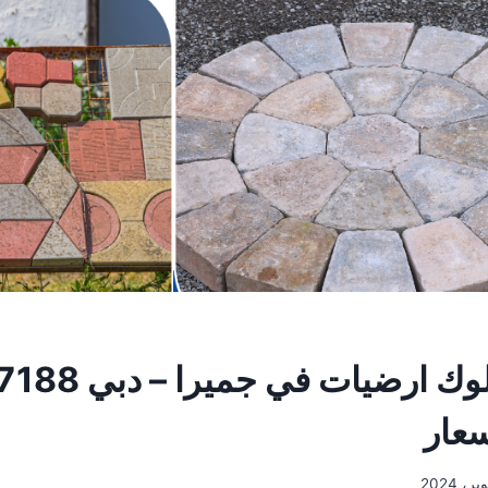
تركيب انترلوك ارض
سعار