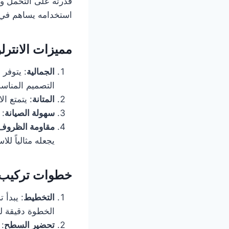
قدرته على التحمل ومق
استخدامه يساهم في ت
مميزات الانترل
الجمالية
: يتوفر 
التصميم المنا
المتانة
: يتمتع ال
سهولة الصيانة
: 
مقاومة الظروف 
يجعله مثالياً لل
خطوات تركيب ا
التخطيط
: يبدأ 
الخطوة دقيقة لض
تحضير السطح
: 