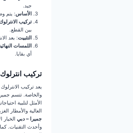
جيد.
الأساس
: يتم و
تركيب الانترلوك
بين القطع.
التثبيت
: بعد ال
اللمسات النهائية
أي بقايا.
تركيب انترلوك 
يعد تركيب الانترلو
والخاصة. تتسم جميرا 
الأمثل لتلبية احتياج
العالية والأمطار الغز
جميرا – دبي
الخيار ا
وأحدث التقنيات. كم