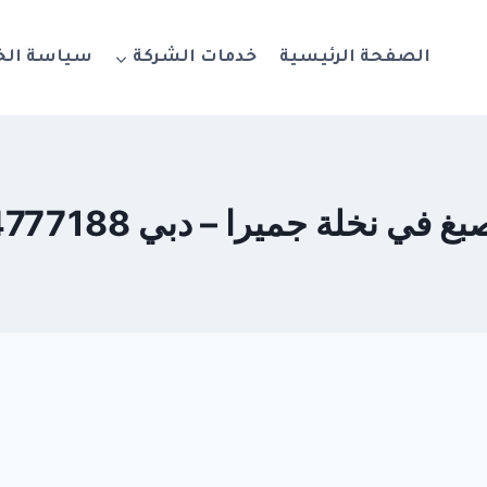
الصفحة الرئيسية
خدمات الشركة
سياسة ال
 في نخلة جميرا – دبي 0564777188