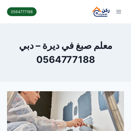
لتجاوز
لى
0564777188
لمحتوى
معلم صبغ في ديرة – دبي
0564777188