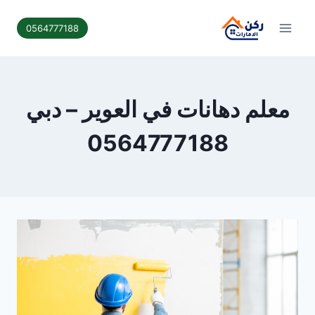
لتجاوز
لى
0564777188
لمحتوى
معلم دهانات في العوير – دبي
0564777188