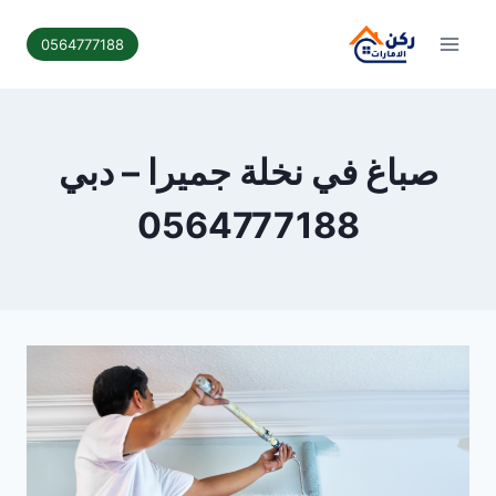
لتجاوز
لى
0564777188
لمحتوى
صباغ في نخلة جميرا – دبي
0564777188