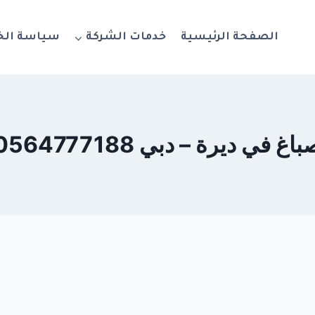
الصفحة الرئيسية
خدمات الشركة
سياسة ال
اغ في ديرة – دبي 0564777188