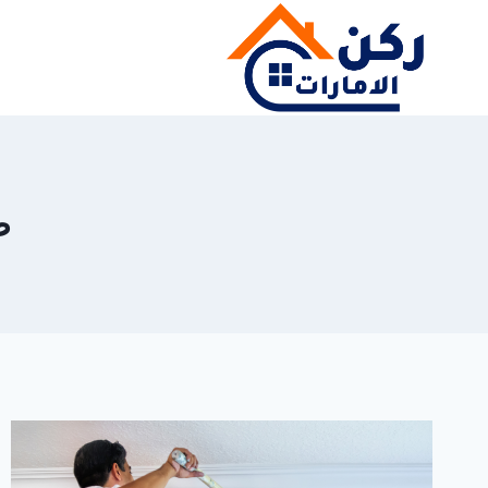
لتجاوز
لى
لمحتوى
صب