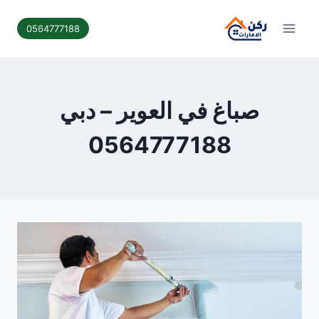
لتجاوز
لى
0564777188
لمحتوى
صباغ في العوير – دبي
0564777188