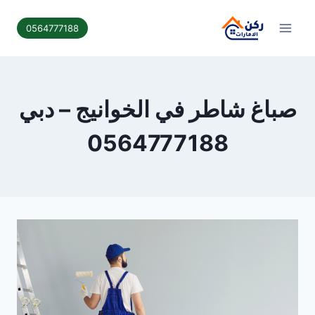
لتجاوز
لى
0564777188
لمحتوى
صباغ شاطر في الخوانيج – دبي
0564777188