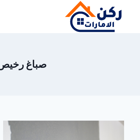
لتجاوز
لى
لمحتوى
صباغ رخيص في م