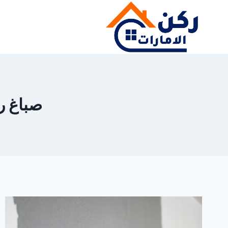
لتجاوز
لى
لمحتوى
صباغ رخي