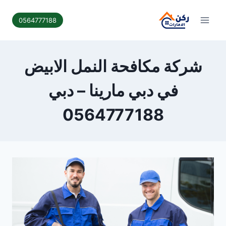
لتجاوز
لى
0564777188
لمحتوى
شركة مكافحة النمل الابيض
في دبي مارينا – دبي
0564777188