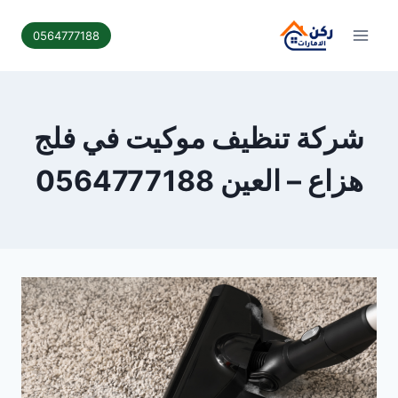
لتجاوز
لى
0564777188
لمحتوى
شركة تنظيف موكيت في فلج
هزاع – العين 0564777188