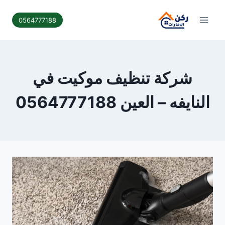
لتجاوز
لى
0564777188
لمحتوى
شركة تنظيف موكيت في
النايفه – العين 0564777188