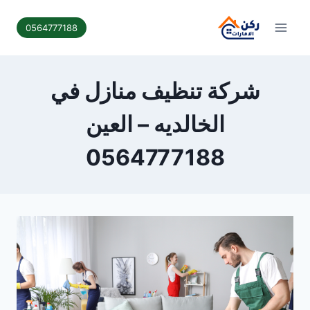
لتجاوز
لى
0564777188
لمحتوى
شركة تنظيف منازل في
الخالديه – العين
0564777188