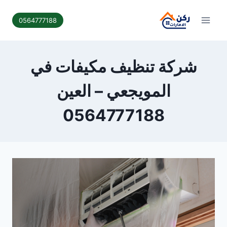
لتجاوز
لى
0564777188
لمحتوى
شركة تنظيف مكيفات في
المويجعي – العين
0564777188