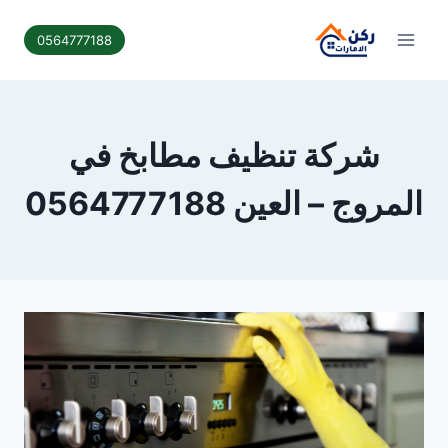
لتجاوز
لى
0564777188
لمحتوى
شركة تنظيف مطابخ في
المروج – العين 0564777188