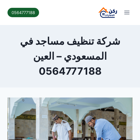
لتجاوز
لى
0564777188
لمحتوى
شركة تنظيف مساجد في
المسعودي – العين
0564777188