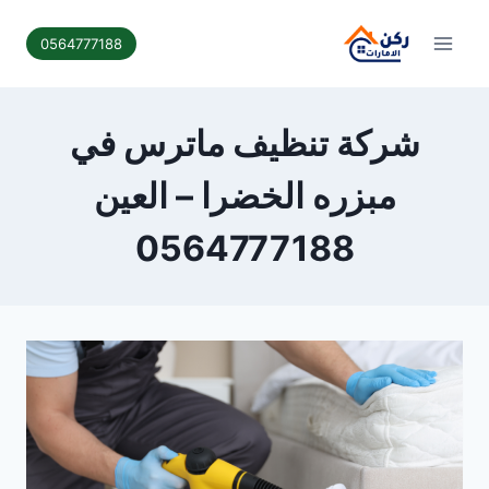
لتجاوز
لى
0564777188
لمحتوى
شركة تنظيف ماترس في
مبزره الخضرا – العين
0564777188