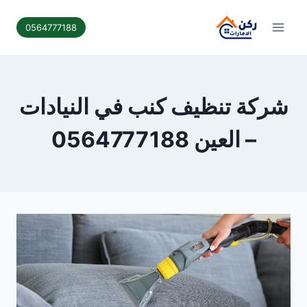
لتجاوز
لى
0564777188
لمحتوى
شركة تنظيف كنب في النيادات
– العين 0564777188