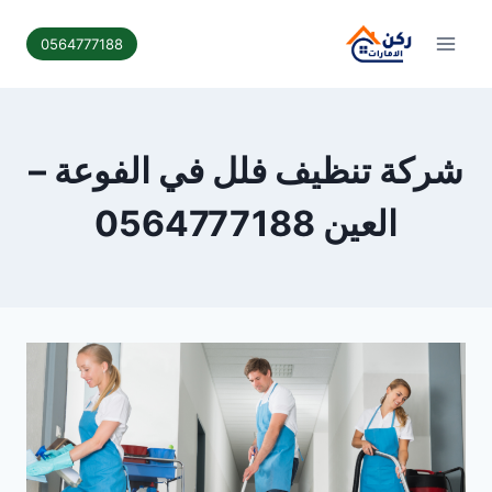
لتجاوز
لى
0564777188
لمحتوى
شركة تنظيف فلل في الفوعة –
العين 0564777188