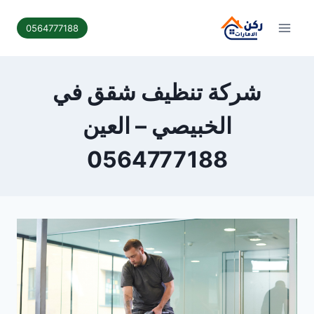
لتجاوز
لى
0564777188
لمحتوى
شركة تنظيف شقق في
الخبيصي – العين
0564777188