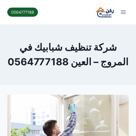
لتجاوز
لى
0564777188
لمحتوى
شركة تنظيف شبابيك في
المروج – العين 0564777188