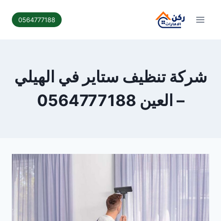
لتجاوز
لى
0564777188
لمحتوى
شركة تنظيف ستاير في الهيلي
– العين 0564777188