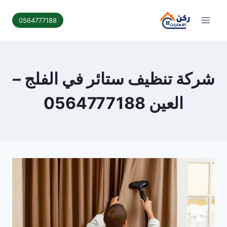
لتجاوز
لى
0564777188
لمحتوى
شركة تنظيف ستائر في الفلج –
العين 0564777188