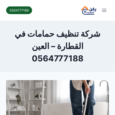
لتجاوز
لى
0564777188
لمحتوى
شركة تنظيف حمامات في
القطارة – العين
0564777188