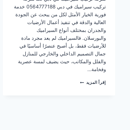
تركيب سيراميك في دبي 0564777188 خدمة
فورية الخيار الأمثل لكل من يبحث عن الجودة
العالية والدقة في تنفيذ أعمال الأرضيات
والجدران بمختلف أنواع السيراميك
والبورسلان. فالسيراميك لم يعد مجرد مادة
للأرضيات فقط، بل أصبح عنصرًا أساسيًا في
جمال التصميم الداخلي والخارجي للمنازل
والفلل والمكاتب، حيث يضيف لمسة عصرية
وفخامة…
شركة
إقرأ المزيد
تركيب
سيراميك
في
دبي
0564777188
خدمة
فورية