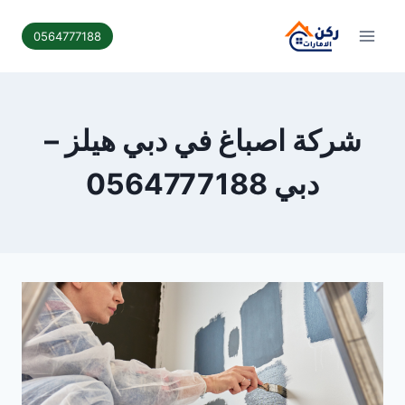
لتجاوز
لى
0564777188
لمحتوى
شركة اصباغ في دبي هيلز –
دبي 0564777188