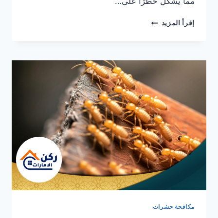
مما يشكل خطرًا على…
شركة
إقرأ المزيد
مكافحة
النمل
الاسود
في
ابوظبي
0564777188
خدمة
فورية
مكافحة حشرات