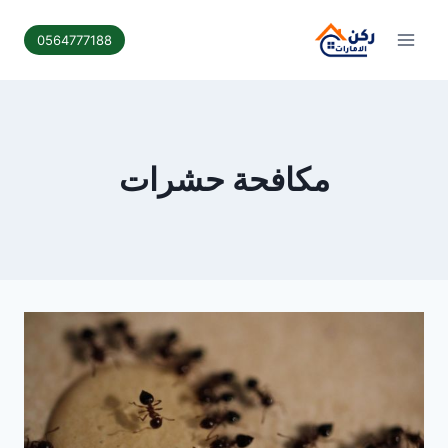
لتجاوز
لى
0564777188
لمحتوى
مكافحة حشرات