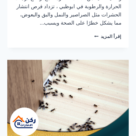
الحرارة والرطوبة في ابوظبي ، تزداد فرص انتشار
الحشرات مثل الصراصير والنمل والبق والبعوض،
مما يشكل خطرًا على الصحة ويسبب…
شركة
إقرأ المزيد
مكافحة
الصراصير
في
ابوظبي
0564777188
خدمة
فورية