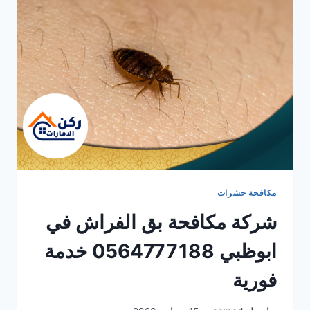
0564777188
خدمة
فورية
مكافحة حشرات
شركة مكافحة بق الفراش في
ابوظبي 0564777188 خدمة
فورية