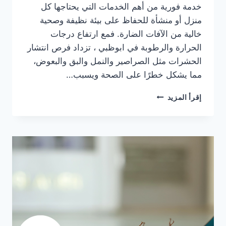
خدمة فورية من أهم الخدمات التي يحتاجها كل
منزل أو منشأة للحفاظ على بيئة نظيفة وصحية
خالية من الآفات الضارة. فمع ارتفاع درجات
الحرارة والرطوبة في ابوظبي ، تزداد فرص انتشار
الحشرات مثل الصراصير والنمل والبق والبعوض،
مما يشكل خطرًا على الصحة ويسبب…
شركة
إقرأ المزيد
مكافحة
حشرات
في
ابوظبي
0564777188
خدمة
فورية