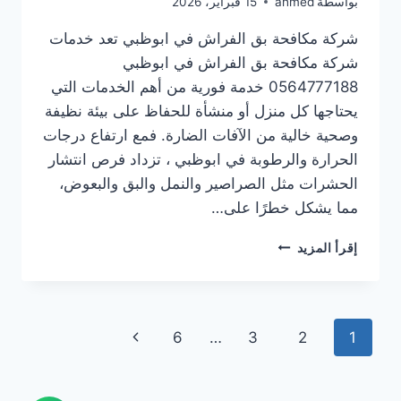
بواسطة
ahmed
15 فبراير، 2026
شركة مكافحة بق الفراش في ابوظبي تعد خدمات
شركة مكافحة بق الفراش في ابوظبي
0564777188 خدمة فورية من أهم الخدمات التي
يحتاجها كل منزل أو منشأة للحفاظ على بيئة نظيفة
وصحية خالية من الآفات الضارة. فمع ارتفاع درجات
الحرارة والرطوبة في ابوظبي ، تزداد فرص انتشار
الحشرات مثل الصراصير والنمل والبق والبعوض،
مما يشكل خطرًا على…
شركة
إقرأ المزيد
مكافحة
بق
الفراش
في
تنقل
الصفحة
6
…
3
2
1
ابوظبي
0564777188
الصفحة
التالية
خدمة
فورية