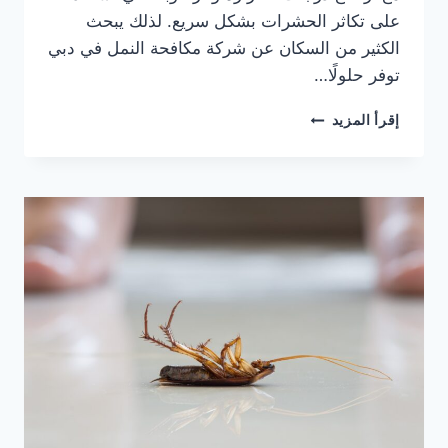
على تكاثر الحشرات بشكل سريع. لذلك يبحث
الكثير من السكان عن شركة مكافحة النمل في دبي
توفر حلولًا…
شركة
إقرأ المزيد
مكافحة
النمل
في
دبي
0564777188
خصم
35%