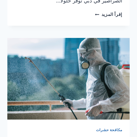
الصراصير في دبي توفر حلولًا…
شركة
إقرأ المزيد
مكافحة
الصراصير
في
دبي
0564777188
خصم
35%
مكافحة حشرات